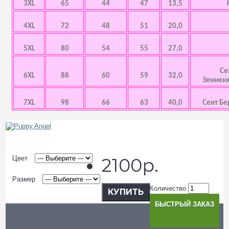
3XL
65
44
47
13,5
4XL
72
48
51
20,0
5XL
80
54
55
27,0
Се
6XL
88
60
59
32,0
Зенненх
7XL
98
66
63
40,0
Сент Бе
Цвет
2100р.
Размер
Количество
КУПИТЬ
БЫСТРЫЙ ЗАКАЗ