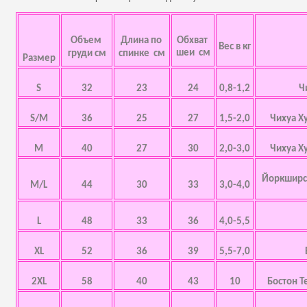
Объем
Длина по
Обхват
Вес в кг
шеи см
груди см
спинке см
Размер
S
32
23
24
0,8-1,2
Ч
S/M
36
25
27
1,5-2,0
Чихуа Х
M
40
27
30
2,0-3,0
Чихуа Х
Йоркширск
M/L
44
30
33
3,0-4,0
L
48
33
36
4,0-5,5
XL
52
36
39
5,5-7,0
2XL
58
40
43
10
Бостон Т