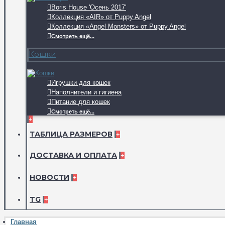
Boris House 'Осень 2017'
Коллекция «AIR» от Puppy Angel
Коллекция «Angel Monsters» от Puppy Angel
Смотреть ещё...
Кошки
Игрушки для кошек
Наполнители и гигиена
Питание для кошек
Смотреть ещё...
+
ТАБЛИЦА РАЗМЕРОВ
+
ДОСТАВКА И ОПЛАТА
+
НОВОСТИ
+
TG
+
Главная