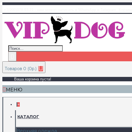
+7(999)978-93-21 - нам можно написать в WhatsApp и Telegram
Корзин
Товаров 0 (0р.)
Ваша корзина пуста!
МЕНЮ
+
КАТАЛОГ
Верхняя одежда