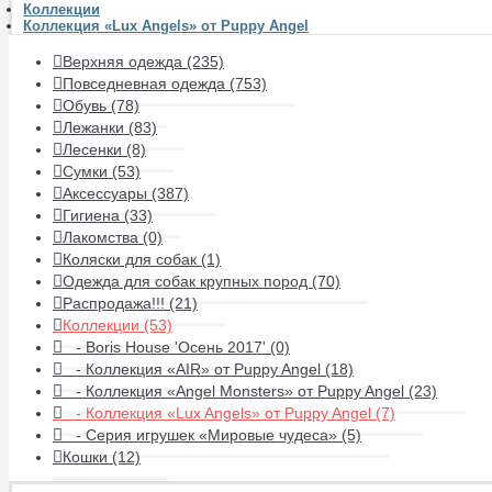
Коллекции
Коллекция «Lux Angels» от Puppy Angel
Верхняя одежда (235)
Повседневная одежда (753)
Обувь (78)
Лежанки (83)
Лесенки (8)
Сумки (53)
Аксессуары (387)
Гигиена (33)
Лакомства (0)
Коляски для собак (1)
Одежда для собак крупных пород (70)
Распродажа!!! (21)
Коллекции (53)
- Boris House 'Осень 2017' (0)
- Коллекция «AIR» от Puppy Angel (18)
- Коллекция «Angel Monsters» от Puppy Angel (23)
- Коллекция «Lux Angels» от Puppy Angel (7)
- Серия игрушек «Мировые чудеса» (5)
Кошки (12)