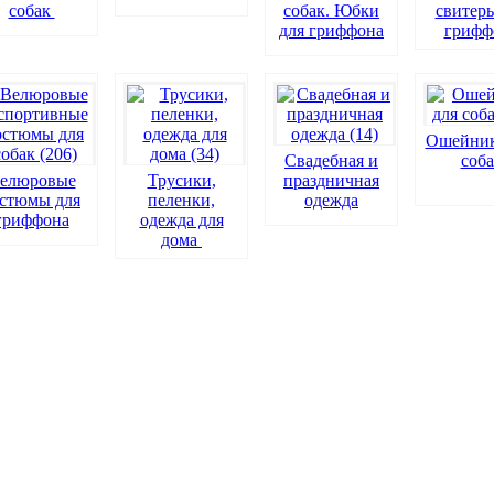
собак
собак. Юбки
свитеры
для гриффона
грифф
Ошейник
Свадебная и
соба
елюровые
Трусики,
праздничная
остюмы для
пеленки,
одежда
гриффона
одежда для
дома