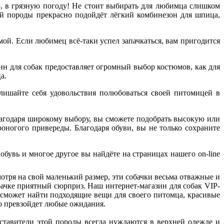
о, в грязную погоду! Не стоит выбирать для любимца слишком
ой породы прекрасно подойдёт лёгкий комбинезон для шпица,
ой. Если любимец всё-таки успел запачкаться, вам пригодится
н для собак предоставляет огромный выбор костюмов, как для
ца.
лишайте себя удовольствия полюбоваться своей питомицей в
лагодаря широкому выбору, вы сможете подобрать высокую или
ногого привереды. Благодаря обуви, вы не только сохраните
бувь и многое другое вы найдёте на страницах нашего on-line
отря на свой маленький размер, эти собачки весьма отважные и
обачке приятный сюрприз. Наш интернет-магазин для собак VIP-
сможет найти подходящие вещи для своего питомца, красивые
во превзойдет любые ожидания.
тавители этой породы всегда нуждаются в верхней одежде и