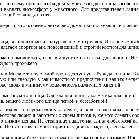
в, но и ему просто необходим комбинезон для шпица, особенн
и вызвать дискомфорт у животного. Для представителей данн
щающий от дождя и снега.
 шерсти, что особенно актуально дождливой осенью и тёплой зим
ица, выполненный из натуральных материалов. Интернет-магази
редлагаем спортивный, повседневный и строгий костюм для шпи
ожет помодничать, если вы купите ей платье для шпица! Не 
аждого прохожего!
ить в Москве тёплую, удобную и доступную обувь для шпица. Б
ую или твердую в зависимости от предпочтений вашего четверо
ровье, сводя к минимуму возможность различных ранений.
 померанского шпица! Одежда для шпица, косметика для шпица, о
знь вашего любимого шпица лёгкой и беззаботной!
 ласковые и верные своим хозяевам, игривые и активные, а несм
 которая любит и заботится о своем питомце, хочется сделать с
о низким ценам. На страницах нашего магазина любая хозяйка 
. Цены на товар смогут приятно удивить каждого, а его качест
 для шпица будет прекрасным подарком своему питомцу. Предс