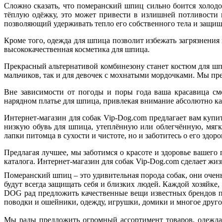
Сложно сказать, что померанский шпиц сильно боится холодо
тёплую одёжку, это может привести в излишней потливости 
позволяющий удерживать тепло его собственного тела и защи
Кроме того, одежда для шпица позволит избежать загрязнения
высококачественная косметика для шпица.
Прекрасный альтернативой комбинезону станет костюм для шп
мальчиков, так и для девочек с мохнатыми мордочками. Мы п
Вне зависимости от погоды и поры года ваша красавица см
нарядном платье для шпица, привлекая внимание абсолютно к
Интернет-магазин для собак Vip-Dog.com предлагает вам куп
низкую обувь для шпица, утеплённую или облегчённую, мягк
лапки питомца в сухости и чистоте, но и заботитесь о его здо
Предлагая лучшее, мы заботимся о красоте и здоровье вашего
каталога. Интернет-магазин для собак Vip-Dog.com сделает жи
Померанский шпиц – это удивительная порода собак, они очень
будут всегда защищать себя и близких людей. Каждой хозяйке,
DOG рад предложить качественные вещи известных брендов п
поводки и ошейники, одежду, игрушки, домики и многое другое
Мы рады предложить огромный ассортимент товаров, одежда