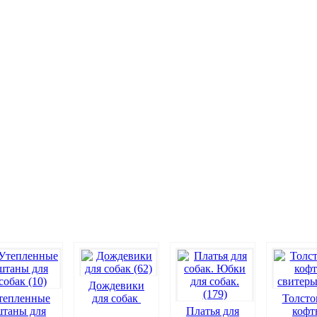
Дождевики
тепленные
для собак
Толсто
штаны для
Платья для
кофт