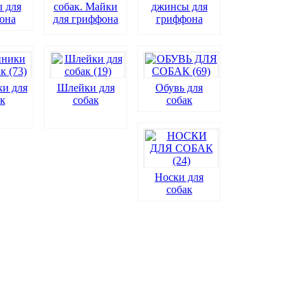
 для
собак. Майки
джинсы для
она
для гриффона
гриффона
и для
Шлейки для
Обувь для
к
собак
собак
Носки для
собак