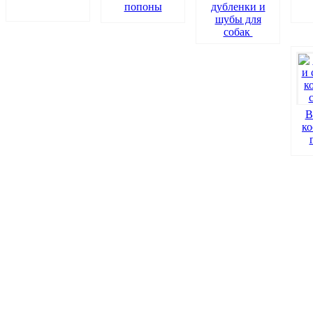
попоны
дубленки и
шубы для
собак
В
к