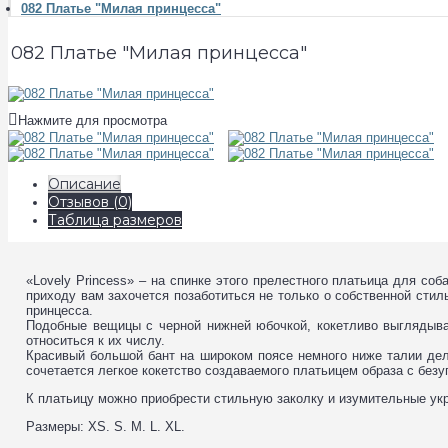
082 Платье "Милая принцесса"
082 Платье "Милая принцесса"
Нажмите для просмотра
Описание
Отзывов (0)
Таблица размеров
«Lovely Princess» – на спинке этого прелестного платьица для соб
приходу вам захочется позаботиться не только о собственной стил
принцесса.
Подобные вещицы с черной нижней юбочкой, кокетливо выглядыва
относиться к их числу.
Красивый большой бант на широком поясе немного ниже талии дел
сочетается легкое кокетство создаваемого платьицем образа с без
К платьицу можно приобрести стильную заколку и изумительные ук
Размеры: XS. S. M. L. XL.