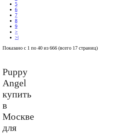
5
6
7
8
9
>
>|
Показано с 1 по 40 из 666 (всего 17 страниц)
Puppy
Angel
купить
в
Москве
для