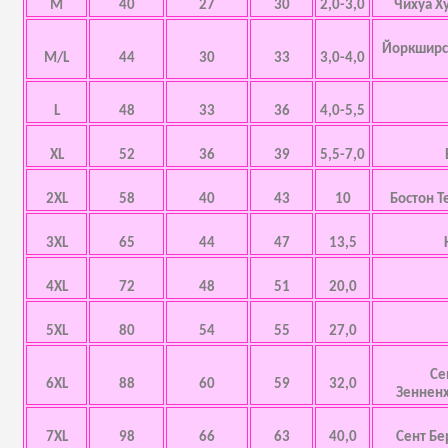
M
40
27
30
2,0-3,0
Чихуа Х
Йоркширск
M/L
44
30
33
3,0-4,0
L
48
33
36
4,0-5,5
XL
52
36
39
5,5-7,0
2XL
58
40
43
10
Бостон Т
3XL
65
44
47
13,5
4XL
72
48
51
20,0
5XL
80
54
55
27,0
Се
6XL
88
60
59
32,0
Зенненх
7XL
98
66
63
40,0
Сент Бе