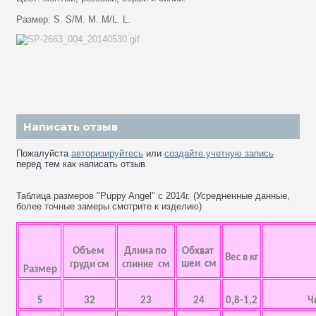
Размер: S. S/M. M. M/L. L.
Написать отзыв
Пожалуйста
авторизируйтесь
или
создайте учетную запись
перед тем как написать отзыв
Таблица размеров "Puppy Angel" с 2014г. (Усредненные данные,
более точные замеры смотрите к изделию)
Объем
Длина по
Обхват
Вес в кг
шеи см
груди см
спинке см
Размер
S
32
23
24
0,8-1,2
Ч