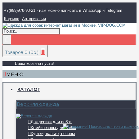
+7(999)978-93-21 - нам можно написать в WhatsApp и Telegram
Корзина
Авторизация
Товаров 0 (0р.)
Ваша корзина пуста!
МЕНЮ
КАТАЛОГ
Верхняя одежда
Дождевики для собак
Комбинезоны для собак
Куртки, пальто, попоны