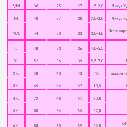
S/M
36
25
27
1,5-2,0
Чихуа Х
M
40
27
30
2,0-3,0
Чихуа Х
Йоркширск
M/L
44
30
33
3,0-4,0
L
48
33
36
4,0-5,5
XL
52
36
39
5,5-7,0
2XL
58
40
43
10
Бостон Т
3XL
65
44
47
13,5
4XL
72
48
51
20,0
5XL
80
54
55
27,0
Се
6XL
88
60
59
32,0