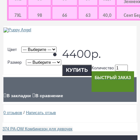
Зенненх
7XL
98
66
63
40,0
Сент Бе
Цвет
4400р.
Размер
Количество
КУПИТЬ
БЫСТРЫЙ ЗАКАЗ
В закладки
В сравнение
0 отзывов
/
Написать отзыв
374 PA-OW Комбинезон для девочек