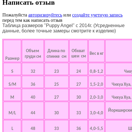
Написать отзыв
Пожалуйста
авторизируйтесь
или
создайте учетную запись
перед тем как написать отзыв
Таблица размеров "Puppy Angel" с 2014г. (Усредненные
данные, более точные замеры смотрите к изделию)
Объем
Длина по
Обхват
Вес в кг
шеи см
груди см
спинке см
Размер
S
32
23
24
0,8-1,2
Чих
S/M
36
25
27
1,5-2,0
Чихуа Хуа
M
40
27
30
2,0-3,0
Чихуа Хуа
Йоркширский
M/L
44
30
33
3,0-4,0
L
48
33
36
4,0-5,5
Ш