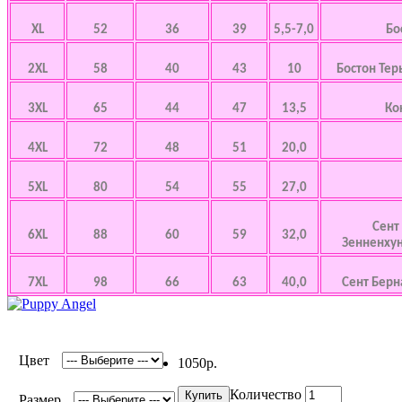
XL
52
36
39
5,5-7,0
Бо
2XL
58
40
43
10
Бостон Тер
3XL
65
44
47
13,5
Ко
4XL
72
48
51
20,0
5XL
80
54
55
27,0
Сент
6XL
88
60
59
32,0
Зенненхунд
7XL
98
66
63
40,0
Сент Берна
Цвет
1050р.
Количество
Купить
Размер