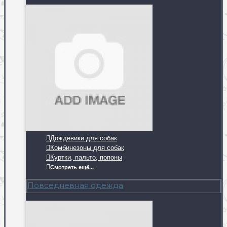
Дождевики для собак
Комбинезоны для собак
Куртки, пальто, попоны
Смотреть ещё...
Повседневная одежда