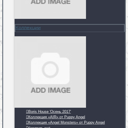
Коллекции
Boris House 'Осень 2017'
Коллекция «AIR» от Puppy Angel
Коллекция «Angel Monsters» от Puppy Angel