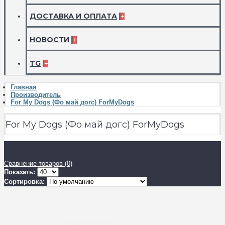
ДОСТАВКА И ОПЛАТА
+
НОВОСТИ
+
TG
+
Главная
Производитель
For My Dogs (Фо май догс) ForMyDogs
For My Dogs (Фо май догс) ForMyDogs
Сравнение товаров (0)
Показать:
Сортировка: