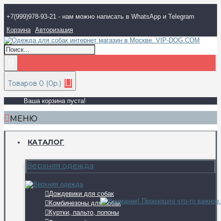
+7(999)978-93-21 - нам можно написать в WhatsApp и Telegram
Корзина
Авторизация
Товаров 0 (0р.)
Ваша корзина пуста!
МЕНЮ
КАТАЛОГ
Верхняя одежда
Дождевики для собак
Комбинезоны для собак
Куртки, пальто, попоны