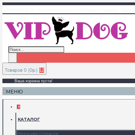
+7(999)978-93-21 - нам можно написать в WhatsApp и Telegram
Корзин
Товаров 0 (0р.)
Ваша корзина пуста!
МЕНЮ
+
КАТАЛОГ
Верхняя одежда