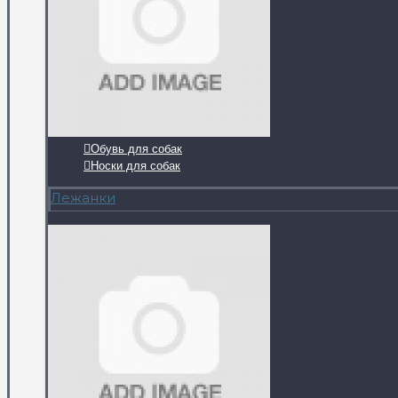
Обувь для собак
Носки для собак
Лежанки