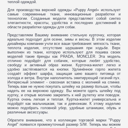
теплой одеждой.
Для производства верхней одежды «Puppy Angel» использует
самые современные ткани, инновационные разработки и
технологии. Созданные модели представляют собой синтез
элегантности, красоты, удобства и последних достижений в
области разработки одежды для собак.
Представляем Вашему вниманию стильную курточку, которая
идеально подходит для осени, зимы и весны. В этом изделии
дизайнеры компании учли все ваши требования: мягкость ткани,
теплота изделия, отсутствие шуршания при ходьбе. Верх
выполнен из ткани, которую используют для пошива своих
моделей такие бренды как PRADA, MONCLER. Эта модель
отлично подойдёт для собачек, которые любят удобство,
свободу и активный образ жизни. Курточка-жилет легко и
удобно застёгивается на кнопки. Удлинённое горло жилета
создаёт эффект шарфа, защищая шею вашего питомца от
холода и ветра. Внутри наполнитель эмитирующий гагачий пух.
Интересный элемент - сквозная вставка с молнией на спинке.
Теперь вам не нужно покупать шлейку на размер больше, чтобы
надеть ее на верхнюю одежду. Вы можете одеть шлейку под
куртку, и открыв молнию закрепить к ней рулетку или поводок.
Куртка очень легкая и теплая. Куртка-жилет универсальна и
подойдёт как мальчишкам, так и девчонкам. К этому изделию
можно подобрать головной убор, удобные штанишки, обувь и
различные аксессуары.
Обратите внимание, что в коллекции торговой марки "Puppy
Angel" появился промежуточный размер S/M. Теперь мы можем