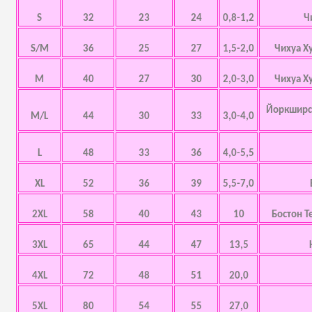
S
32
23
24
0,8-1,2
Ч
S/M
36
25
27
1,5-2,0
Чихуа Х
M
40
27
30
2,0-3,0
Чихуа Х
Йоркширск
M/L
44
30
33
3,0-4,0
L
48
33
36
4,0-5,5
XL
52
36
39
5,5-7,0
2XL
58
40
43
10
Бостон Т
3XL
65
44
47
13,5
4XL
72
48
51
20,0
5XL
80
54
55
27,0