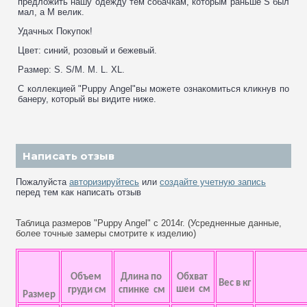
предложить нашу одежду тем собачкам, которым раньше S был
мал, а M велик.
Удачных Покупок!
Цвет: синий, розовый и бежевый.
Размер: S. S/M. M. L. XL.
С коллекцией "Puppy Angel"вы можете ознакомиться кликнув по
банеру, который вы видите ниже.
Написать отзыв
Пожалуйста
авторизируйтесь
или
создайте учетную запись
перед тем как написать отзыв
Таблица размеров "Puppy Angel" с 2014г. (Усредненные данные,
более точные замеры смотрите к изделию)
Объем
Длина по
Обхват
Вес в кг
шеи см
груди см
спинке см
Размер