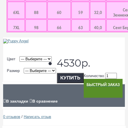
Се
6XL
88
60
59
32,0
Зенненх
7XL
98
66
63
40,0
Сент Бе
Цвет
4530р.
Размер
Количество
КУПИТЬ
БЫСТРЫЙ ЗАКАЗ
В закладки
В сравнение
0 отзывов
/
Написать отзыв