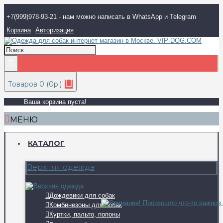
+7(999)978-93-21 - нам можно написать в WhatsApp и Telegram
Корзина
Авторизация
Товаров 0 (0р.)
Ваша корзина пуста!
МЕНЮ
КАТАЛОГ
Верхняя одежда
Дождевики для собак
Комбинезоны для собак
Куртки, пальто, попоны