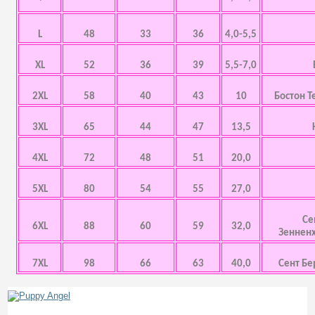
L
48
33
36
4,0-5,5
XL
52
36
39
5,5-7,0
2XL
58
40
43
10
Бостон Т
3XL
65
44
47
13,5
4XL
72
48
51
20,0
5XL
80
54
55
27,0
Се
6XL
88
60
59
32,0
Зенненх
7XL
98
66
63
40,0
Сент Бе