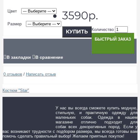
Цвет
3590р.
Размер
Количество
КУПИТЬ
БЫСТРЫЙ ЗАКАЗ
В закладки
В сравнение
0 отзывов
/
Написать отзыв
Костюм "Star"
У нас вы всегда сможете купить модную,
стильную, и практичную одежду для
маленьких собак. Одежда в нашем
магазине отлично подходит для
собак всех декоративных пород. Если у
вас возникают трудности с подбором размера, мы всегда готовы вам
помочь сделать правильный выбор! Желаем приятных покупок!