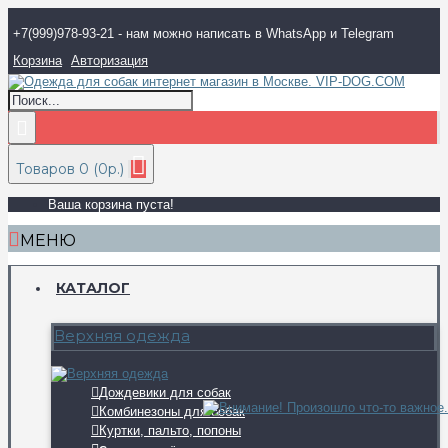
+7(999)978-93-21 - нам можно написать в WhatsApp и Telegram
Корзина
Авторизация
Товаров 0 (0р.)
Ваша корзина пуста!
МЕНЮ
КАТАЛОГ
Верхняя одежда
Дождевики для собак
Комбинезоны для собак
Куртки, пальто, попоны