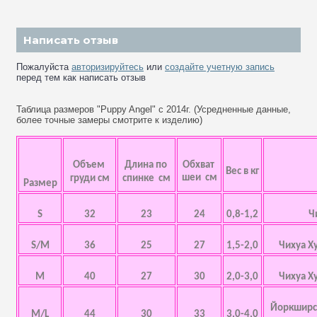
Написать отзыв
Пожалуйста
авторизируйтесь
или
создайте учетную запись
перед тем как написать отзыв
Таблица размеров "Puppy Angel" с 2014г. (Усредненные данные,
более точные замеры смотрите к изделию)
Объем
Длина по
Обхват
Вес в кг
шеи см
груди см
спинке см
Размер
S
32
23
24
0,8-1,2
Ч
S/M
36
25
27
1,5-2,0
Чихуа Х
M
40
27
30
2,0-3,0
Чихуа Х
Йоркширск
M/L
44
30
33
3,0-4,0