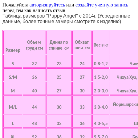
Пожалуйста
авторизируйтесь
или
создайте учетную запись
перед тем как написать отзыв
Таблица размеров "Puppy Angel" с 2014г. (Усредненные
данные, более точные замеры смотрите к изделию)
Объем
Длина по
Обхват
Вес в кг
шеи см
груди см
спинке см
Размер
S
32
23
24
0,8-1,2
Чих
S/M
36
25
27
1,5-2,0
Чихуа Хуа
M
40
27
30
2,0-3,0
Чихуа Хуа
Йоркширский
M/L
44
30
33
3,0-4,0
L
48
33
36
4,0-5,5
Ш
XL
52
36
39
5,5-7,0
Бо