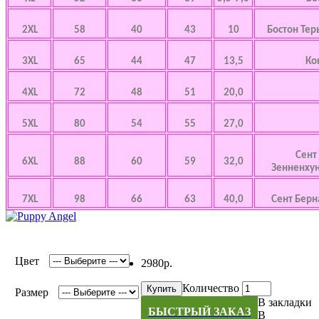
2XL
58
40
43
10
Бостон Тер
3XL
65
44
47
13,5
Ко
4XL
72
48
51
20,0
5XL
80
54
55
27,0
Сент
6XL
88
60
59
32,0
Зенненхунд
7XL
98
66
63
40,0
Сент Берна
Цвет
2980р.
Количество
Купить
Размер
В закладки
БЫСТРЫЙ ЗАКАЗ
В