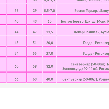
33
36
4,0-5,5
Шитцу, Пекинес, Мал
36
39
5,5-7,0
Бостон Терьер, Шитцу
40
43
10
Бостон Терьер, Шитцу, Мопс, 
44
47
13,5
Кокер Спаниэль, Буль
48
51
20,0
Голден Ретриве
54
55
27,0
Голден Ретриве
Сент Бернар (50-80кг),
60
59
32,0
Зенненхунд (40-44 кг), Ротве
66
63
40,0
Сент Бернар (50-80кг), Ротве