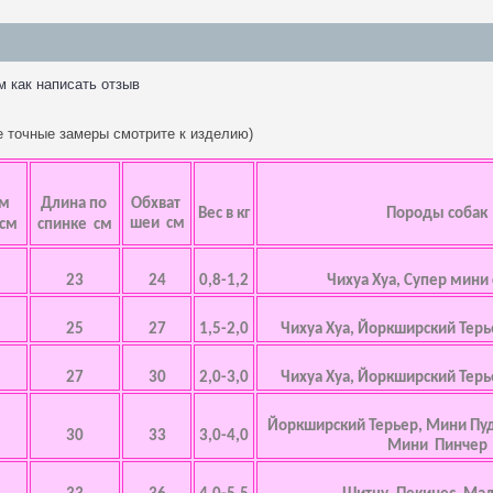
м как написать отзыв
ее точные замеры смотрите к изделию)
ем
Длина по
Обхват
Вес в кг
Породы собак
шеи см
 см
спинке см
23
24
0,8-1,2
Чихуа Хуа, Супер мини
25
27
1,5-2,0
Чихуа Хуа, Йоркширский Терь
27
30
2,0-3,0
Чихуа Хуа, Йоркширский Терь
Йоркширский Терьер, Мини Пу
30
33
3,0-4,0
Мини Пинчер