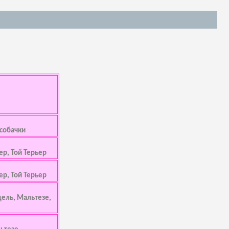
 собачки
ер, Той Терьер
ер, Той Терьер
дель, Мальтезе,