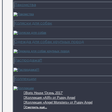
Лакомства
Коляски для собак
Одежда для собак крупных пород
Распродажа!!!
Коллекции
Boris House 'Осень 2017'
Коллекция «AIR» от Puppy Angel
Коллекция «Angel Monsters» от Puppy Angel
Смотреть ещё...