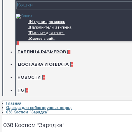
Кошки
Игрушки для кошек
Наполнители и гигиена
Питание для кошек
Смотреть ещё...
+
ТАБЛИЦА РАЗМЕРОВ
+
ДОСТАВКА И ОПЛАТА
+
НОВОСТИ
+
TG
+
Главная
Одежда для собак крупных пород
038 Костюм "Зарядка"
038 Костюм "Зарядка"