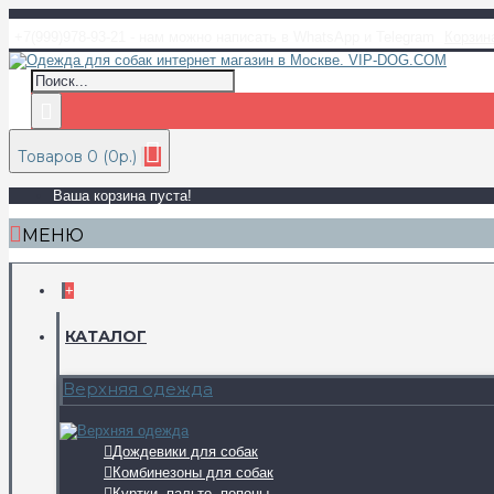
+7(999)978-93-21 - нам можно написать в WhatsApp и Telegram
Корзин
Товаров 0 (0р.)
Ваша корзина пуста!
МЕНЮ
+
КАТАЛОГ
Верхняя одежда
Дождевики для собак
Комбинезоны для собак
Куртки, пальто, попоны