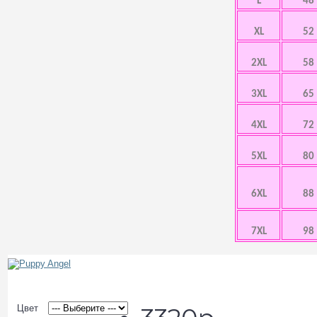
L
48
XL
52
2XL
58
3XL
65
4XL
72
5XL
80
6XL
88
7XL
98
Цвет