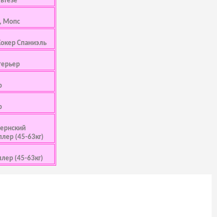
ьтезе
, Мопс
Кокер Спаниэль
терьер
р
р
 Бернский
ллер (45-63кг)
ллер (45-63кг)