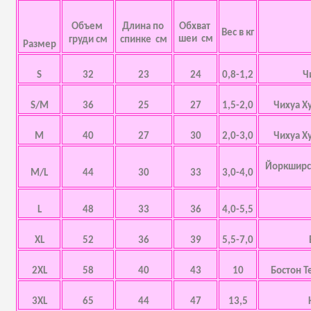
Объем
Длина по
Обхват
Вес в кг
шеи см
груди см
спинке см
Размер
S
32
23
24
0,8-1,2
Ч
S/M
36
25
27
1,5-2,0
Чихуа Х
M
40
27
30
2,0-3,0
Чихуа Х
Йоркширск
M/L
44
30
33
3,0-4,0
L
48
33
36
4,0-5,5
XL
52
36
39
5,5-7,0
2XL
58
40
43
10
Бостон Т
3XL
65
44
47
13,5