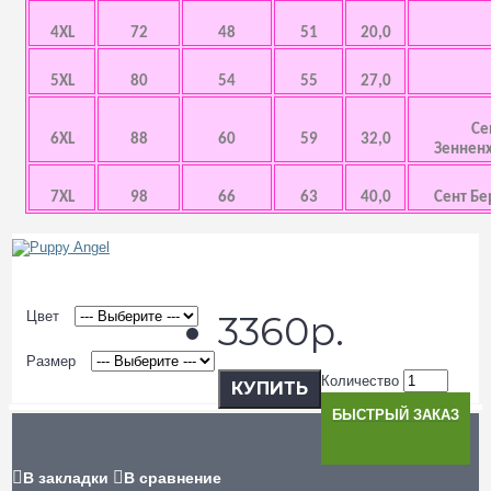
4XL
72
48
51
20,0
5XL
80
54
55
27,0
Се
6XL
88
60
59
32,0
Зенненх
7XL
98
66
63
40,0
Сент Бе
Цвет
3360р.
Размер
Количество
КУПИТЬ
БЫСТРЫЙ ЗАКАЗ
В закладки
В сравнение