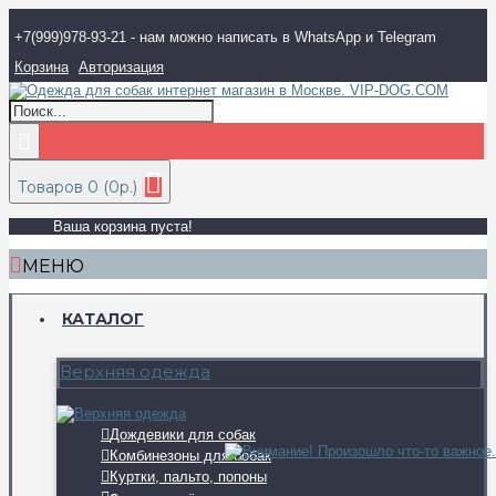
+7(999)978-93-21 - нам можно написать в WhatsApp и Telegram
Корзина
Авторизация
Товаров 0 (0р.)
Ваша корзина пуста!
МЕНЮ
КАТАЛОГ
Верхняя одежда
Дождевики для собак
Комбинезоны для собак
Куртки, пальто, попоны