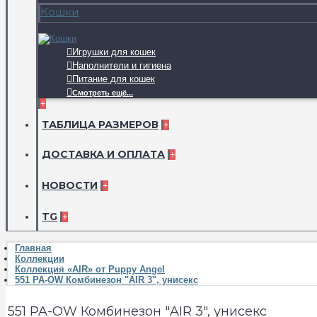
Кошки
Игрушки для кошек
Наполнители и гигиена
Питание для кошек
Смотреть ещё...
+
ТАБЛИЦА РАЗМЕРОВ
+
ДОСТАВКА И ОПЛАТА
+
НОВОСТИ
+
TG
+
Главная
Коллекции
Коллекция «AIR» от Puppy Angel
551 PA-OW Комбинезон "AIR 3", унисекс
551 PA-OW Комбинезон "AIR 3", унисекс