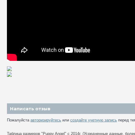
Написать отзыв
Пожалуйста
авторизируйтесь
или
создайте учетную запись
перед те
Таблица размеров "Puppy Angel" с 2014г. (Усредненные данные, бол