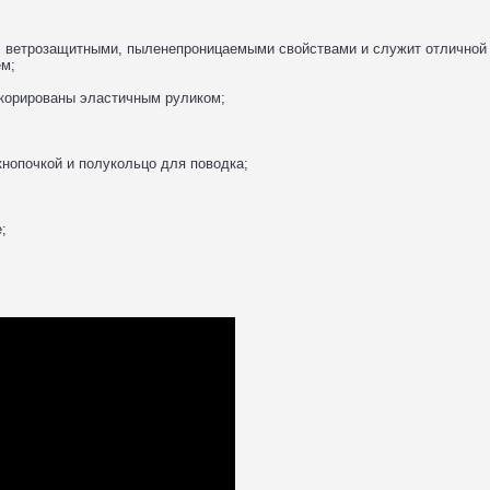
 ветрозащитными, пыленепроницаемыми свойствами и служит отличной 
ем;
декорированы эластичным руликом;
кнопочкой и полукольцо для поводка;
;