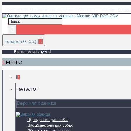
+7(999)978-93-21 - нам можно написать в WhatsApp и Telegram
Корзин
Товаров 0 (0р.)
Ваша корзина пуста!
МЕНЮ
+
КАТАЛОГ
Верхняя одежда
Дождевики для собак
Комбинезоны для собак
Куртки, пальто, попоны