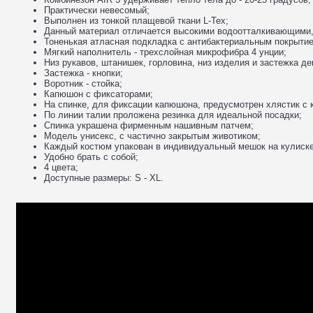
Практически невесомый;
Выполнен из тонкой плащевой ткани L-Tex;
Данный материал отличается высокими водоотталкивающими,
Тоненькая атласная подкладка с антибактериальным покрыти
Мягкий наполнитель - трехслойная микрофибра 4 унции;
Низ рукавов, штанишек, горловина, низ изделия и застежка 
Застежка - кнопки;
Воротник - стойка;
Капюшон с фиксаторами;
На спинке, для фиксации капюшона, предусмотрен хлястик с 
По линии талии проложена резинка для идеальной посадки;
Спинка украшена фирменным нашивным патчем;
Модель унисекс, с частично закрытым животиком;
Каждый костюм упакован в индивидуальный мешок на кулиске
Удобно брать с собой;
4 цвета;
Доступные размеры: S - XL.