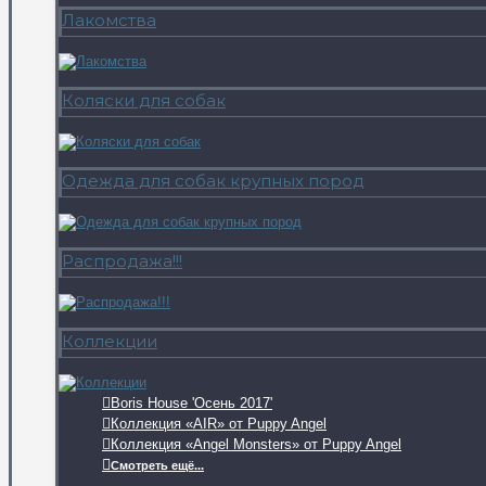
Лакомства
Коляски для собак
Одежда для собак крупных пород
Распродажа!!!
Коллекции
Boris House 'Осень 2017'
Коллекция «AIR» от Puppy Angel
Коллекция «Angel Monsters» от Puppy Angel
Смотреть ещё...