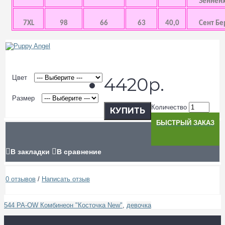
Зенненх
7XL
98
66
63
40,0
Сент Бе
Цвет
4420р.
Размер
Количество
КУПИТЬ
БЫСТРЫЙ ЗАКАЗ
В закладки
В сравнение
0 отзывов
/
Написать отзыв
544 PA-OW Комбинеон "Косточка New"
,
девочка