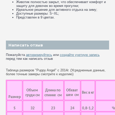
Животик полностью закрыт, что обеспечивает комфорт и
защиту для девочек во время прогулки;
Идеальное решение для активного отдыха на зиму;
Доступные размеры: S~XL;
Представлен в 9 цветах.
Написать отзыв
Пожалуйста
авторизируйтесь
или
создайте учетную запись
перед тем как написать отзыв
Таблица размеров "Puppy Angel" с 2014г. (Усредненные данные,
более точные замеры смотрите к изделию)
Объем
Длина по
Обхват
Вес в кг
шеи см
груди см
спинке см
Размер
S
32
23
24
0,8-1,2
Ч