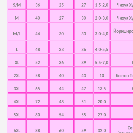
S/M
36
25
27
1,5-2,0
Чихуа Х
M
40
27
30
2,0-3,0
Чихуа Х
Йоркширск
M/L
44
30
33
3,0-4,0
L
48
33
36
4,0-5,5
XL
52
36
39
5,5-7,0
2XL
58
40
43
10
Бостон Т
3XL
65
44
47
13,5
4XL
72
48
51
20,0
5XL
80
54
55
27,0
Се
6XL
88
60
59
32,0