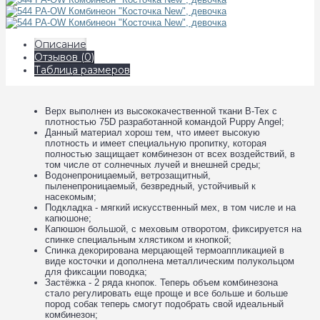
Описание
Отзывов (0)
Таблица размеров
Верх выполнен из высококачественной ткани В-Tex с
плотностью 75D разработанной командой Puppy Angel;
Данный материал хорош тем, что имеет высокую
плотность и имеет специальную пропитку, которая
полностью защищает комбинезон от всех воздействий, в
том числе от солнечных лучей и внешней среды;
Водонепроницаемый, ветрозащитный,
пыленепроницаемый, безвредный, устойчивый к
насекомым;
Подкладка - мягкий искусственный мех, в том числе и на
капюшоне;
Капюшон большой, с меховым отворотом, фиксируется на
спинке специальным хлястиком и кнопкой;
Спинка декорирована мерцающей термоаппликацией в
виде косточки и дополнена металлическим полукольцом
для фиксации поводка;
Застёжка - 2 ряда кнопок. Теперь объем комбинезона
стало регулировать еще проще и все больше и больше
пород собак теперь смогут подобрать свой идеальный
комбинезон;