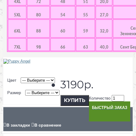
4XL
72
48
51
20,0
5XL
80
54
55
27,0
Се
6XL
88
60
59
32,0
Зенненх
7XL
98
66
63
40,0
Сент Бе
Цвет
3190р.
Размер
Количество
КУПИТЬ
БЫСТРЫЙ ЗАКАЗ
В закладки
В сравнение