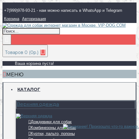
+7(999)978-93-21 - нам можно написать в WhatsApp и Telegram
Корзина
Авторизация
Товаров 0 (0р.)
Ваша корзина пуста!
МЕНЮ
КАТАЛОГ
Верхняя одежда
Дождевики для собак
Комбинезоны для собак
Куртки, пальто, попоны