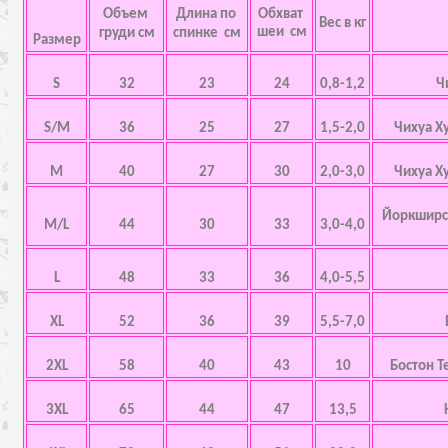
Объем
Длина по
Обхват
Вес в кг
шеи см
груди см
спинке см
Размер
S
32
23
24
0,8-1,2
Ч
S/M
36
25
27
1,5-2,0
Чихуа Х
M
40
27
30
2,0-3,0
Чихуа Х
Йоркширск
M/L
44
30
33
3,0-4,0
L
48
33
36
4,0-5,5
XL
52
36
39
5,5-7,0
2XL
58
40
43
10
Бостон Т
3XL
65
44
47
13,5