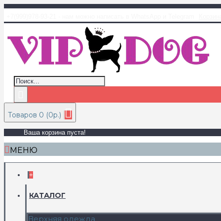
+7(999)978-93-21 - нам можно написать в WhatsApp и Telegram
Корзин
Товаров 0 (0р.)
Ваша корзина пуста!
МЕНЮ
+
КАТАЛОГ
Верхняя одежда