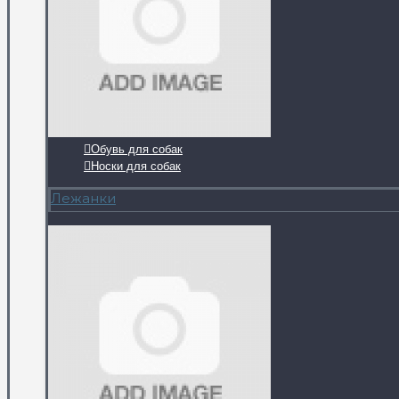
Обувь для собак
Носки для собак
Лежанки