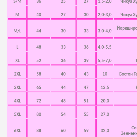
S/M
36
25
27
1,5-2,0
Чихуа Х
M
40
27
30
2,0-3,0
Чихуа Х
Йоркширск
M/L
44
30
33
3,0-4,0
L
48
33
36
4,0-5,5
XL
52
36
39
5,5-7,0
2XL
58
40
43
10
Бостон Т
3XL
65
44
47
13,5
4XL
72
48
51
20,0
5XL
80
54
55
27,0
Се
6XL
88
60
59
32,0
Зенненх