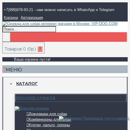
+7(999)978-93-21 - нам можно написать в WhatsApp и Telegram
Корзина
Авторизация
Товаров 0 (0р.)
Ваша корзина пуста!
МЕНЮ
КАТАЛОГ
Верхняя одежда
Дождевики для собак
Комбинезоны для собак
Куртки, пальто, попоны