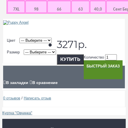
7XL
98
66
63
40,0
Сент Бе
Цвет
3271р.
Размер
Количество
КУПИТЬ
БЫСТРЫЙ ЗАКАЗ
В закладки
В сравнение
0 отзывов
/
Написать отзыв
Куртка "Овчинка"