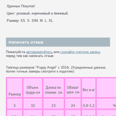
Удачных Покупок!
Цвет: розовый, коричневый и бежевый.
Размер: XS. S. S/M. M. L. XL.
Написать отзыв
Пожалуйста
авторизируйтесь
или
создайте учетную запись
перед тем как написать отзыв
Таблица размеров "Puppy Angel" с 2014г. (Усредненные данные,
более точные замеры смотрите к изделию)
Объем
Длина по
Обхват
Вес в кг
шеи см
груди см
спинке см
Размер
S
32
23
24
0,8-1,2
Ч