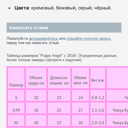
Цвета:
кремовый, бежевый, серый, чёрный.
Написать отзыв
Пожалуйста
авторизируйтесь
или
создайте учетную запись
перед тем как написать отзыв
Таблица размеров "Puppy Angel" с 2014г. (Усредненные данные,
более точные замеры смотрите к изделию)
Объем
Длина по
Обхват
Вес в кг
шеи см
груди см
спинке см
Размер
S
32
23
24
0,8-1,2
Ч
S/M
36
25
27
1,5-2,0
Чихуа Х
M
40
27
30
2,0-3,0
Чихуа Х