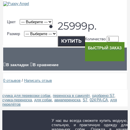
Цвет
25999р.
Размер
Количество
КУПИТЬ
БЫСТРЫЙ ЗАКАЗ
В закладки
В сравнение
0 отзывов
/
Написать отзыв
сумка для перевозки собак
,
переноска в самолёт
,
одобрено S7
,
сумка‑переноска
,
для собак
,
авиапереноска
,
S7
,
024 PA‑CA
,
для
перелётов
У нас вы всегда сможете купить модную,
стильную, и практичную одежду для
маленьких собак. Одежда в нашем