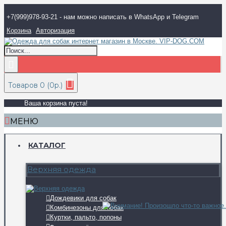
+7(999)978-93-21 - нам можно написать в WhatsApp и Telegram
Корзина
Авторизация
Товаров 0 (0р.)
Ваша корзина пуста!
МЕНЮ
КАТАЛОГ
Верхняя одежда
Дождевики для собак
Комбинезоны для собак
Куртки, пальто, попоны