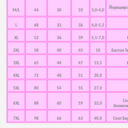
Йоркширск
M/L
44
30
33
3,0-4,0
L
48
33
36
4,0-5,5
XL
52
36
39
5,5-7,0
2XL
58
40
43
10
Бостон Т
3XL
65
44
47
13,5
4XL
72
48
51
20,0
5XL
80
54
55
27,0
Се
6XL
88
60
59
32,0
Зенненх
7XL
98
66
63
40,0
Сент Бе