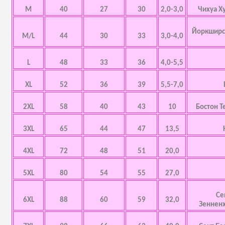
M
40
27
30
2,0-3,0
Чихуа Х
Йоркширск
M/L
44
30
33
3,0-4,0
L
48
33
36
4,0-5,5
XL
52
36
39
5,5-7,0
2XL
58
40
43
10
Бостон Т
3XL
65
44
47
13,5
4XL
72
48
51
20,0
5XL
80
54
55
27,0
Се
6XL
88
60
59
32,0
Зенненх