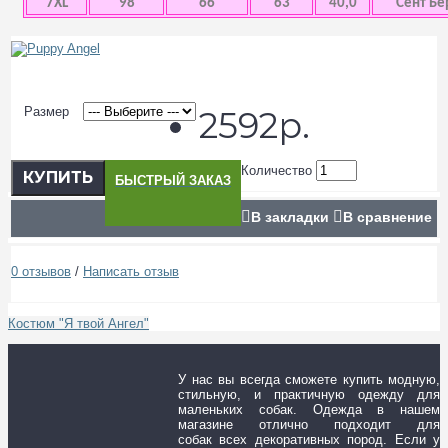
7XL
98
66
63
40,0
Сент Бе
Размер
2592р.
Количество
КУПИТЬ
БЫСТРЫЙ ЗАКАЗ
В закладки
В сравнение
0 отзывов
/
Написать отзыв
Костюм "Я твой Ангел"
У нас вы всегда сможете купить модную,
стильную, и практичную одежду для
маленьких собак. Одежда в нашем
магазине отлично подходит для
собак всех декоративных пород. Если у