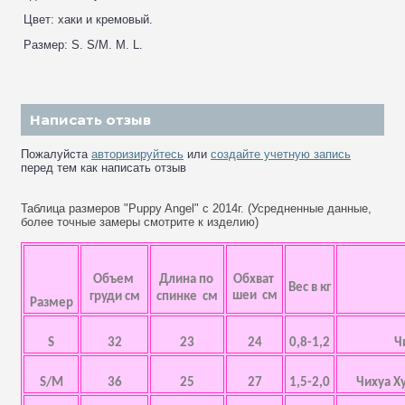
Цвет: хаки и кремовый.
Размер: S. S/M. M. L.
Написать отзыв
Пожалуйста
авторизируйтесь
или
создайте учетную запись
перед тем как написать отзыв
Таблица размеров "Puppy Angel" с 2014г. (Усредненные данные,
более точные замеры смотрите к изделию)
Объем
Длина по
Обхват
Вес в кг
шеи см
груди см
спинке см
Размер
S
32
23
24
0,8-1,2
Ч
S/M
36
25
27
1,5-2,0
Чихуа Х