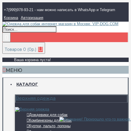
+7(999)978-93-21 - нам можно написать в WhatsApp и Telegram
Корзина
Авторизация
Товаров 0 (0р.)
Ваша корзина пуста!
МЕНЮ
КАТАЛОГ
Верхняя одежда
Дождевики для собак
Комбинезоны для собак
Куртки, пальто, попоны