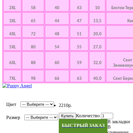
2XL
58
40
43
10
Бостон Тер
3XL
65
44
47
13,5
Ко
4XL
72
48
51
20,0
5XL
80
54
55
27,0
Сент
6XL
88
60
59
32,0
Зенненхунд
7XL
98
66
63
40,0
Сент Берна
Цвет
2210р.
Количество
Купить
Размер
В закладки
БЫСТРЫЙ ЗАКАЗ
В
сравнение