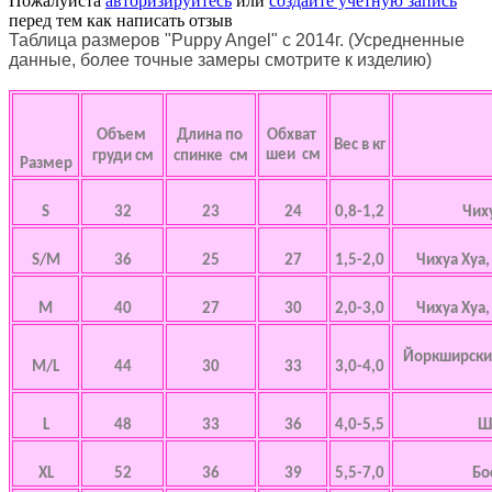
Пожалуйста
авторизируйтесь
или
создайте учетную запись
перед тем как написать отзыв
Таблица размеров "Puppy Angel" с 2014г. (Усредненные
данные, более точные замеры смотрите к изделию)
Объем
Длина по
Обхват
Вес в кг
шеи см
груди см
спинке см
Размер
S
32
23
24
0,8-1,2
Чих
S/M
36
25
27
1,5-2,0
Чихуа Хуа
M
40
27
30
2,0-3,0
Чихуа Хуа
Йоркширский
M/L
44
30
33
3,0-4,0
L
48
33
36
4,0-5,5
Ш
XL
52
36
39
5,5-7,0
Бо