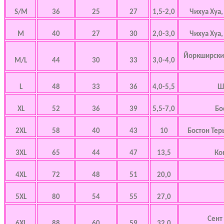
S/M
36
25
27
1,5-2,0
Чихуа Хуа
M
40
27
30
2,0-3,0
Чихуа Хуа
Йоркширский
M/L
44
30
33
3,0-4,0
L
48
33
36
4,0-5,5
Ш
XL
52
36
39
5,5-7,0
Бо
2XL
58
40
43
10
Бостон Тер
3XL
65
44
47
13,5
Ко
4XL
72
48
51
20,0
5XL
80
54
55
27,0
Сент
6XL
88
60
59
32,0