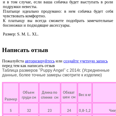
и в том случае, если ваша собачка будет выступать в роли
подружки невесты.
Платьице идеально продумано: в нем собачка будет себя
чувствовать комфортно.
К платьицу вы всегда сможете подобрать замечательные
босоножки и подходящие аксессуары.
Размер: S. M. L. XL.
Написать отзыв
Пожалуйста
авторизируйтесь
или
создайте учетную запись
перед тем как написать отзыв
Таблица размеров "Puppy Angel" с 2014г. (Усредненные
данные, более точные замеры смотрите к изделию)
Объем
Длина по
Обхват
Вес в кг
шеи см
груди см
спинке см
Размер
S
32
23
24
0,8-1,2
Чих