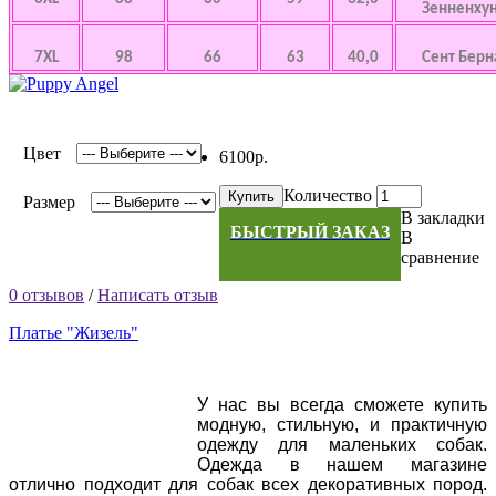
Зенненхунд
7XL
98
66
63
40,0
Сент Берна
Цвет
6100р.
Количество
Купить
Размер
В закладки
БЫСТРЫЙ ЗАКАЗ
В
сравнение
0 отзывов
/
Написать отзыв
Платье "Жизель"
У нас вы всегда сможете купить
модную, стильную, и практичную
одежду для маленьких собак.
Одежда в нашем магазине
отлично подходит для собак всех декоративных пород.