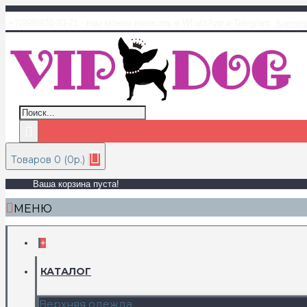
+7(999)978-93-21 - нам можно написать в WhatsApp и Telegram
Корзин
Товаров 0 (0р.)
Ваша корзина пуста!
МЕНЮ
+
КАТАЛОГ
Верхняя одежда