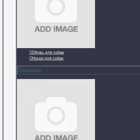
Обувь для собак
Носки для собак
Лежанки