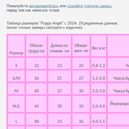
Пожалуйста
авторизируйтесь
или
создайте учетную запись
перед тем как написать отзыв
Таблица размеров "Puppy Angel" с 2014г. (Усредненные данные,
более точные замеры смотрите к изделию)
Объем
Длина по
Обхват
Вес в кг
шеи см
груди см
спинке см
Размер
S
32
23
24
0,8-1,2
Ч
S/M
36
25
27
1,5-2,0
Чихуа Х
M
40
27
30
2,0-3,0
Чихуа Х
Йоркширск
M/L
44
30
33
3,0-4,0
L
48
33
36
4,0-5,5