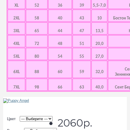
XL
52
36
39
5,5-7,0
2XL
58
40
43
10
Бостон Т
3XL
65
44
47
13,5
4XL
72
48
51
20,0
5XL
80
54
55
27,0
Се
6XL
88
60
59
32,0
Зенненх
7XL
98
66
63
40,0
Сент Бе
Цвет
2060р.