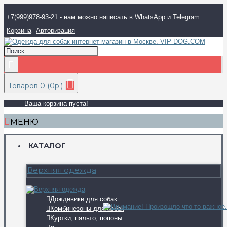
+7(999)978-93-21 - нам можно написать в WhatsApp и Telegram
Корзина
Авторизация
Товаров 0 (0р.)
Ваша корзина пуста!
МЕНЮ
КАТАЛОГ
Верхняя одежда
Дождевики для собак
Комбинезоны для собак
Куртки, пальто, попоны