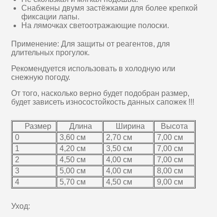
Снабжены двумя застёжками для более крепкой
фиксации лапы.
На лямочках светоотражающие полоски.
Применение: Для защиты от реагентов, для
длительных прогулок.
Рекомендуется использовать в холодную или
снежную погоду.
От того, насколько верно будет подобран размер,
будет зависеть износостойкость данных сапожек !!!
Размер
Длина
Ширина
Высота
0
3,60 см
2,70 см
7,00 см
1
4,20 см
3,50 см
7,00 см
2
4,50 см
4,00 см
7,00 см
3
5,00 см
4,00 см
8,00 см
4
5,70 см
4,50 см
9,00 см
Уход: