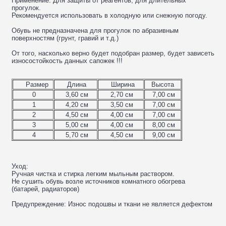
Применение: Для защиты от реагентов, для длительных
прогулок.
Рекомендуется использовать в холодную или снежную погоду.
Обувь не предназначена для прогулок по абразивным
поверхностям (грунт, гравий и т.д.)
От того, насколько верно будет подобран размер, будет зависеть
износостойкость данных сапожек !!!
Размер
Длина
Ширина
Высота
0
3,60 см
2,70 см
7,00 см
1
4,20 см
3,50 см
7,00 см
2
4,50 см
4,00 см
7,00 см
3
5,00 см
4,00 см
8,00 см
4
5,70 см
4,50 см
9,00 см
Уход:
Ручная чистка и стирка легким мыльным раствором.
Не сушить обувь возле источников комнатного обогрева
(батарей, радиаторов)
Предупреждение: Износ подошвы и ткани не является дефектом