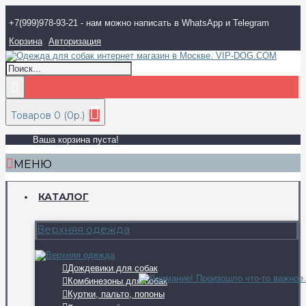
+7(999)978-93-21 - нам можно написать в WhatsApp и Telegram
Корзина
Авторизация
Товаров 0 (0р.)
Ваша корзина пуста!
МЕНЮ
КАТАЛОГ
Верхняя одежда
Дождевики для собак
Комбинезоны для собак
Куртки, пальто, попоны