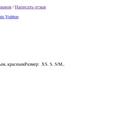
тзывов
/
Написать отзыв
s Vuitton
ым, краснымРазмер: XS. S. S/M..