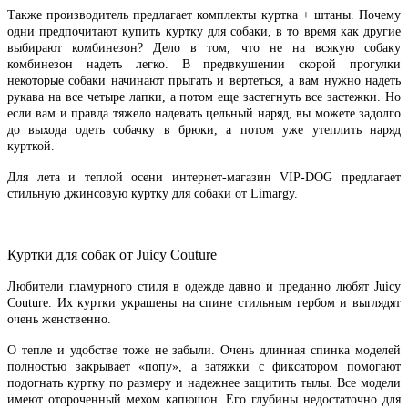
Также производитель предлагает комплекты куртка + штаны. Почему
одни предпочитают купить куртку для собаки, в то время как другие
выбирают комбинезон? Дело в том, что не на всякую собаку
комбинезон надеть легко. В предвкушении скорой прогулки
некоторые собаки начинают прыгать и вертеться, а вам нужно надеть
рукава на все четыре лапки, а потом еще застегнуть все застежки. Но
если вам и правда тяжело надевать цельный наряд, вы можете задолго
до выхода одеть собачку в брюки, а потом уже утеплить наряд
курткой.
Для лета и теплой осени интернет-магазин VIP-DOG предлагает
стильную джинсовую куртку для собаки от Limargy.
Куртки для собак от Juicy Couture
Любители гламурного стиля в одежде давно и преданно любят Juicy
Couture. Их куртки украшены на спине стильным гербом и выглядят
очень женственно.
О тепле и удобстве тоже не забыли. Очень длинная спинка моделей
полностью закрывает «попу», а затяжки с фиксатором помогают
подогнать куртку по размеру и надежнее защитить тылы. Все модели
имеют отороченный мехом капюшон. Его глубины недостаточно для