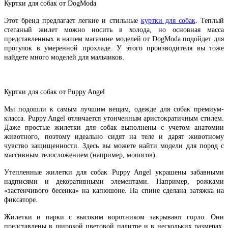
Куртки для собак от DogModa
Этот бренд предлагает легкие и стильные
куртки для собак
. Теплый
стеганый жилет можно носить в холода, но основная масса
представленных в нашем магазине моделей от DogModa подойдет для
прогулок в умеренной прохладе. У этого производителя вы тоже
найдете много моделей для мальчиков.
Куртки для собак от Puppy Angel
Мы подошли к самым лучшим вещам, одежде для собак премиум-
класса. Puppy Angel отличается утонченным аристократичным стилем.
Даже простые жилетки для собак выполнены с учетом анатомии
животного, поэтому идеально сидят на теле и дарят животному
чувство защищенности. Здесь вы можете найти модели для пород с
массивным телосложением (например, мопосов).
Утепленные жилетки для собак Puppy Angel украшены забавными
надписями и декоративными элементами. Например, рожками
«застенчивого бесенка» на капюшоне. На спине сделана затяжка на
фиксаторе.
Жилетки и парки с высоким воротником закрывают горло. Они
представлены в широкой цветовой палитре и в нескольких размерах,