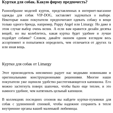
Куртки для собак. Какую фирму предпочесть?
Разнообразие моделей курток, представленных в интернет-магазине
одежды для собак VIP-DOG, заставляет задуматься о выборе.
Некоторые наши покупатели предпочитают одевать собаку в вещи
только одного бренда, например, Puppy Angel или Limargy. Но даже в
этом случае выбор очень велик. А если вам нравится дизайн десятка
вещей, но вы колеблетесь, какая куртка будет удобнее и лучше
подойдет собачке? Словом, давайте окинем одним взглядом весь
ассортимент и попытаемся определить, чем отличается от других та
или иная вещь.
Куртки для собак от Limargy
Этот производитель неизменно радует нас модными новинками и
оригинальными конструкционными решениями. Многие наши
покупатели уже оценили удобство расстегивающегося капюшона. Его
можно застегнуть поверх шапочки, чтобы было еще теплее, и это
намного удобнее, чем натягивать цельный капюшон.
В коллекциях последних сезонов вы найдете куртки-пуховики для
собак с удлиненной спинкой, чтобы надежнее сохранить в тепле
внутренние органы вашей маленькой любимицы.