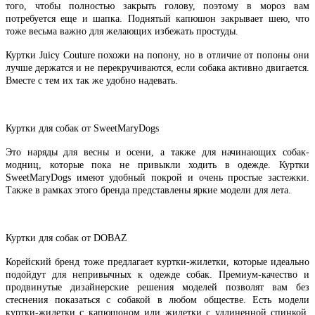
того, чтобы полностью закрыть голову, поэтому в мороз вам
потребуется еще и шапка. Поднятый капюшон закрывает шею, что
тоже весьма важно для желающих избежать простуды.
Куртки Juicy Couture похожи на попону, но в отличие от попоны они
лучше держатся и не перекручиваются, если собака активно двигается.
Вместе с тем их так же удобно надевать.
Куртки для собак от SweetMaryDogs
Это наряды для весны и осени, а также для начинающих собак-
модниц, которые пока не привыкли ходить в одежде. Куртки
SweetMaryDogs имеют удобный покрой и очень простые застежки.
Также в рамках этого бренда представлены яркие модели для лета.
Куртки для собак от DOBAZ
Корейский бренд тоже предлагает куртки-жилетки, которые идеально
подойдут для непривычных к одежде собак. Премиум-качество и
продвинутые дизайнерские решения моделей позволят вам без
стеснения показаться с собакой в любом обществе. Есть модели
куртки-жилетки с капюшоном или жилетки с удлиненной спинкой.