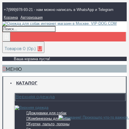
+7(999)978-93-21 - нам можно написать в WhatsApp и Telegram
Корзина
Авторизация
Товаров 0 (0р.)
Ваша корзина пуста!
МЕНЮ
КАТАЛОГ
Верхняя одежда
Дождевики для собак
Комбинезоны для собак
Куртки, пальто, попоны