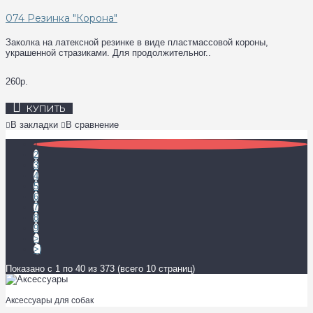
074 Резинка "Корона"
Заколка на латексной резинке в виде пластмассовой короны,
украшенной стразиками. Для продолжительног..
260р.
КУПИТЬ
В закладки
В сравнение
1
2
3
4
5
6
7
8
9
>
>|
Показано с 1 по 40 из 373 (всего 10 страниц)
Аксессуары для собак