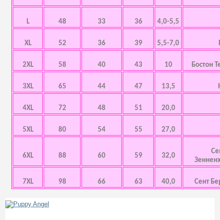
L
48
33
36
4,0-5,5
XL
52
36
39
5,5-7,0
2XL
58
40
43
10
Бостон Т
3XL
65
44
47
13,5
4XL
72
48
51
20,0
5XL
80
54
55
27,0
Се
6XL
88
60
59
32,0
Зенненх
7XL
98
66
63
40,0
Сент Бе