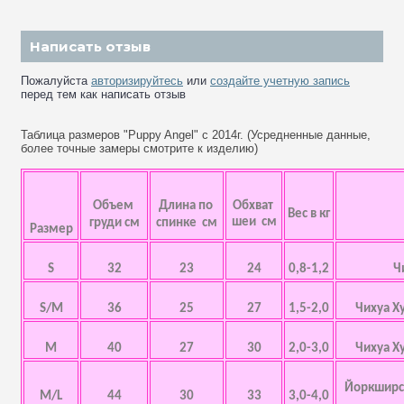
Написать отзыв
Пожалуйста
авторизируйтесь
или
создайте учетную запись
перед тем как написать отзыв
Таблица размеров "Puppy Angel" с 2014г. (Усредненные данные,
более точные замеры смотрите к изделию)
Объем
Длина по
Обхват
Вес в кг
шеи см
груди см
спинке см
Размер
S
32
23
24
0,8-1,2
Ч
S/M
36
25
27
1,5-2,0
Чихуа Х
M
40
27
30
2,0-3,0
Чихуа Х
Йоркширск
M/L
44
30
33
3,0-4,0