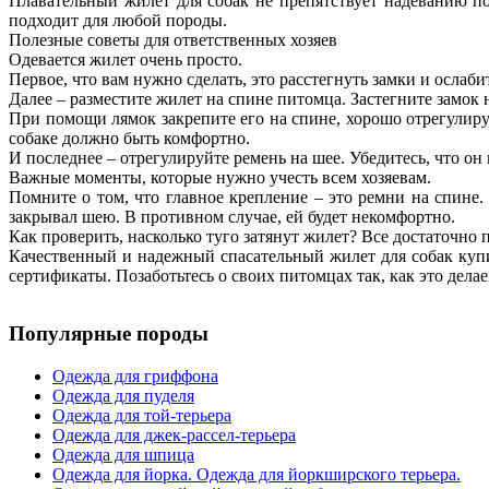
Плавательный жилет для собак не препятствует надеванию по
подходит для любой породы.
Полезные советы для ответственных хозяев
Одевается жилет очень просто.
Первое, что вам нужно сделать, это расстегнуть замки и ослаб
Далее – разместите жилет на спине питомца. Застегните замок 
При помощи лямок закрепите его на спине, хорошо отрегулиру
собаке должно быть комфортно.
И последнее – отрегулируйте ремень на шее. Убедитесь, что о
Важные моменты, которые нужно учесть всем хозяевам.
Помните о том, что главное крепление – это ремни на спине.
закрывал шею. В противном случае, ей будет некомфортно.
Как проверить, насколько туго затянут жилет? Все достаточно 
Качественный и надежный спасательный жилет для собак куп
сертификаты. Позаботьтесь о своих питомцах так, как это дела
Популярные породы
Одежда для гриффона
Одежда для пуделя
Одежда для той-терьера
Одежда для джек-рассел-терьера
Одежда для шпица
Одежда для йорка. Одежда для йоркширского терьера.