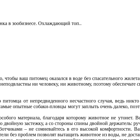
нка в зообизнесе. Охлаждающий топ..
о, чтобы ваш питомец оказался в воде без спасательного жилета.
 неподвластны ни человеку, ни животному, поэтому обеспечьте с
о питомца от непредвиденного несчастного случая, ведь никто 
 самые опытные собаки-пловцы могут заплыть очень далеко, поэто
собого материала, благодаря которому животное не утонет. Все
 двойную застежку, а со стороны спины двойной держатель: ру
отчиками – не сомневайтесь в его высокой комфортности. Ва
тели без проблем позволят вытащить животное из воды, не дост