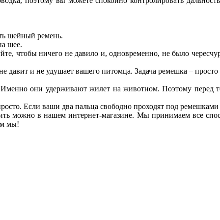
водка, поэтому вы можете спокойно контролировать дальность
ить шейный ремень.
на шее.
йте, чтобы ничего не давило и, одновременно, не было чересч
н не давит и не удушает вашего питомца. Задача ремешка – прос
 Именно они удерживают жилет на животном. Поэтому перед тем
просто. Если ваши два пальца свободно проходят под ремешками ш
ить можно в нашем интернет-магазине. Мы принимаем все спо
ем мы!