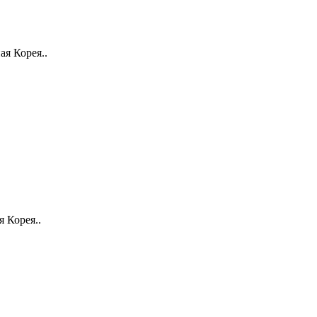
 Корея​​..
 Корея..