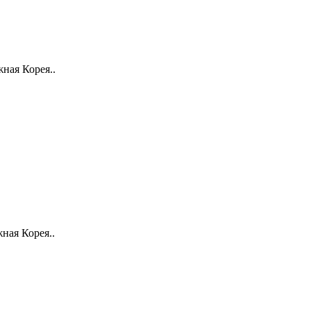
ная Корея..
ая Корея​..