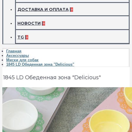
ДОСТАВКА И ОПЛАТА
+
НОВОСТИ
+
TG
+
Главная
Аксессуары
Миски для собак
1845 LD Обеденная зона "Delicious"
1845 LD Обеденная зона "Delicious"