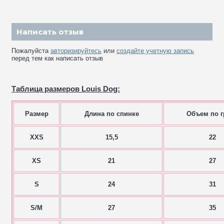
Написать отзыв
Пожалуйста
авторизируйтесь
или
создайте учетную запись
перед тем как написать отзыв
Таблица размеров Louis Dog:
Размер
Длина по спинке
Объем по г
XXS
15,5
22
XS
21
27
S
24
31
S/M
27
35