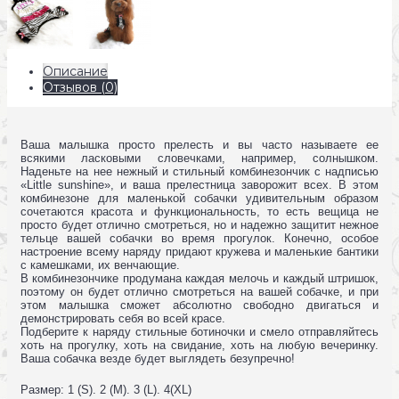
Описание
Отзывов (0)
Ваша малышка просто прелесть и вы часто называете ее
всякими ласковыми словечками, например, солнышком.
Наденьте на нее нежный и стильный комбинезончик с надписью
«Little sunshine», и ваша прелестница заворожит всех. В этом
комбинезоне для маленькой собачки удивительным образом
сочетаются красота и функциональность, то есть вещица не
просто будет отлично смотреться, но и надежно защитит нежное
тельце вашей собачки во время прогулок. Конечно, особое
настроение всему наряду придают кружева и маленькие бантики
с камешками, их венчающие.
В комбинезончике продумана каждая мелочь и каждый штришок,
поэтому он будет отлично смотреться на вашей собачке, и при
этом малышка сможет абсолютно свободно двигаться и
демонстрировать себя во всей красе.
Подберите к наряду стильные ботиночки и смело отправляйтесь
хоть на прогулку, хоть на свидание, хоть на любую вечеринку.
Ваша собачка везде будет выглядеть безупречно!
Размер: 1 (S). 2 (M). 3 (L). 4(XL)