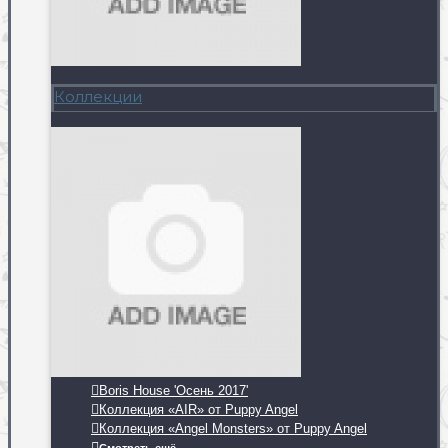
Коллекции
Boris House 'Осень 2017'
Коллекция «AIR» от Puppy Angel
Коллекция «Angel Monsters» от Puppy Angel