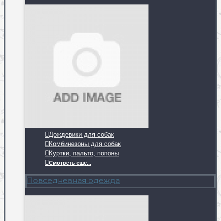
Дождевики для собак
Комбинезоны для собак
Куртки, пальто, попоны
Смотреть ещё...
Повседневная одежда