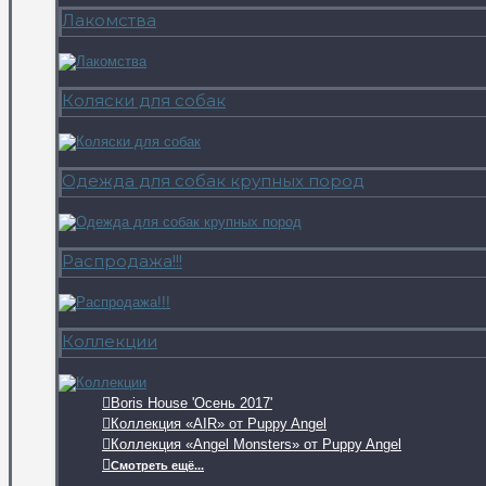
Лакомства
Коляски для собак
Одежда для собак крупных пород
Распродажа!!!
Коллекции
Boris House 'Осень 2017'
Коллекция «AIR» от Puppy Angel
Коллекция «Angel Monsters» от Puppy Angel
Смотреть ещё...