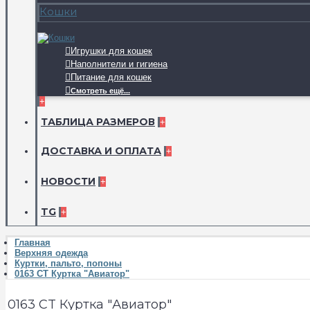
Кошки
Игрушки для кошек
Наполнители и гигиена
Питание для кошек
Смотреть ещё...
+
ТАБЛИЦА РАЗМЕРОВ
+
ДОСТАВКА И ОПЛАТА
+
НОВОСТИ
+
TG
+
Главная
Верхняя одежда
Куртки, пальто, попоны
0163 CT Куртка "Авиатор"
0163 CT Куртка "Авиатор"