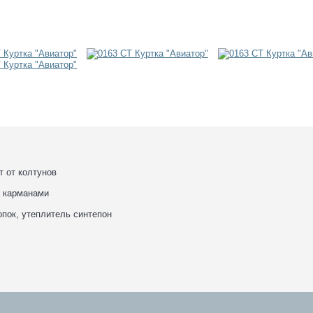
 от колтунов
и карманами
опок, утеплитель синтепон