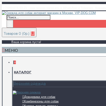
+7(999)978-93-21 - нам можно написать в WhatsApp и Telegram
Корзин
Товаров 0 (0р.)
Ваша корзина пуста!
МЕНЮ
+
КАТАЛОГ
Верхняя одежда
Дождевики для собак
Комбинезоны для собак
Куртки, пальто, попоны