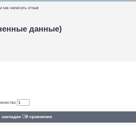
м как написать отзыв
дненные данные)
личество
 закладки
В сравнение