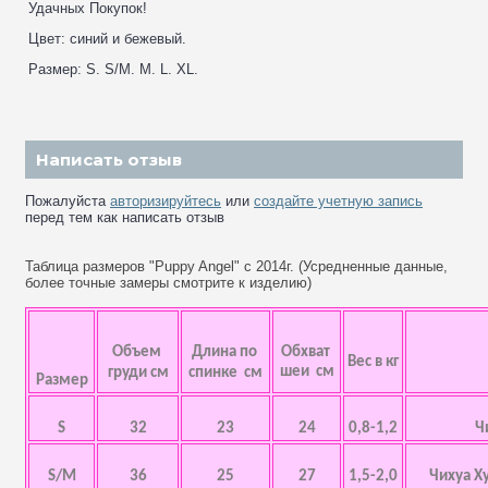
Удачных Покупок!
Цвет: синий и бежевый.
Размер: S. S/M. M. L. XL.
Написать отзыв
Пожалуйста
авторизируйтесь
или
создайте учетную запись
перед тем как написать отзыв
Таблица размеров "Puppy Angel" с 2014г. (Усредненные данные,
более точные замеры смотрите к изделию)
Объем
Длина по
Обхват
Вес в кг
шеи см
груди см
спинке см
Размер
S
32
23
24
0,8-1,2
Ч
S/M
36
25
27
1,5-2,0
Чихуа Х