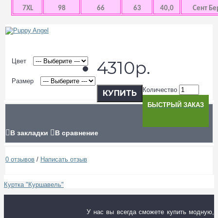
7XL
98
66
63
40,0
Сент Бе
Цвет
4310р.
Размер
Количество
КУПИТЬ
БЫСТРЫЙ ЗАКАЗ
В закладки
В сравнение
0 отзывов
/
Написать отзыв
Куртка "Куршавель"
У нас вы всегда сможете купить модную,