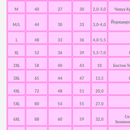
M
40
27
30
2,0-3,0
Чихуа Х
Йоркширск
M/L
44
30
33
3,0-4,0
L
48
33
36
4,0-5,5
XL
52
36
39
5,5-7,0
2XL
58
40
43
10
Бостон Т
3XL
65
44
47
13,5
4XL
72
48
51
20,0
5XL
80
54
55
27,0
Се
6XL
88
60
59
32,0
Зенненх