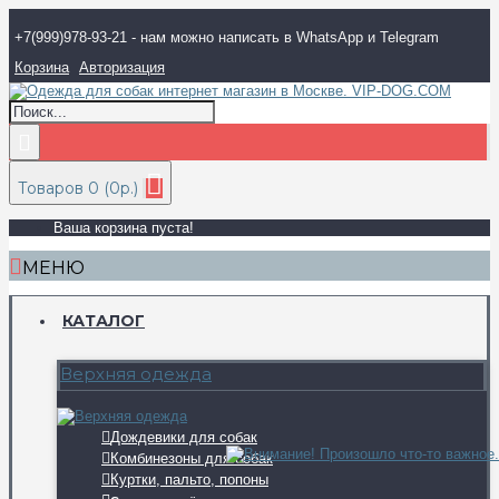
+7(999)978-93-21 - нам можно написать в WhatsApp и Telegram
Корзина
Авторизация
Товаров 0 (0р.)
Ваша корзина пуста!
МЕНЮ
КАТАЛОГ
Верхняя одежда
Дождевики для собак
Комбинезоны для собак
Куртки, пальто, попоны