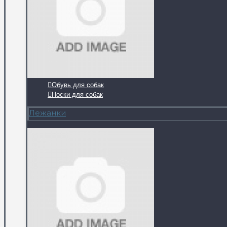
Обувь для собак
Носки для собак
Лежанки