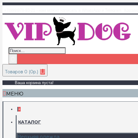
+7(999)978-93-21 - нам можно написать в WhatsApp и Telegram
Корзин
Товаров 0 (0р.)
Ваша корзина пуста!
МЕНЮ
+
КАТАЛОГ
Верхняя одежда