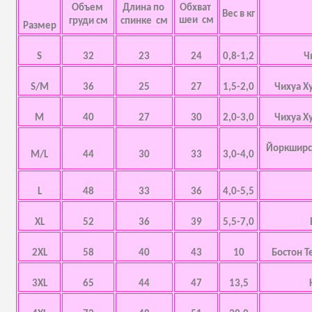
Объем
Длина по
Обхват
Вес в кг
шеи см
груди см
спинке см
Размер
S
32
23
24
0,8-1,2
Ч
S/M
36
25
27
1,5-2,0
Чихуа Х
M
40
27
30
2,0-3,0
Чихуа Х
Йоркширск
M/L
44
30
33
3,0-4,0
L
48
33
36
4,0-5,5
XL
52
36
39
5,5-7,0
2XL
58
40
43
10
Бостон Т
3XL
65
44
47
13,5