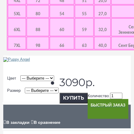
4XL
72
48
51
20,0
5XL
80
54
55
27,0
Се
6XL
88
60
59
32,0
Зенненх
7XL
98
66
63
40,0
Сент Бе
Цвет
3090р.
Размер
Количество
КУПИТЬ
БЫСТРЫЙ ЗАКАЗ
В закладки
В сравнение