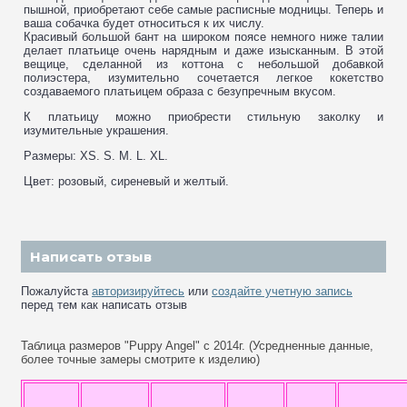
пышной, приобретают себе самые расписные модницы. Теперь и
ваша собачка будет относиться к их числу.
Красивый большой бант на широком поясе немного ниже талии
делает платьице очень нарядным и даже изысканным. В этой
вещице, сделанной из коттона с небольшой добавкой
полиэстера, изумительно сочетается легкое кокетство
создаваемого платьицем образа с безупречным вкусом.
К платьицу можно приобрести стильную заколку и
изумительные украшения.
Размеры: XS. S. M. L. XL.
Цвет: розовый, сиреневый и желтый.
Написать отзыв
Пожалуйста
авторизируйтесь
или
создайте учетную запись
перед тем как написать отзыв
Таблица размеров "Puppy Angel" с 2014г. (Усредненные данные,
более точные замеры смотрите к изделию)