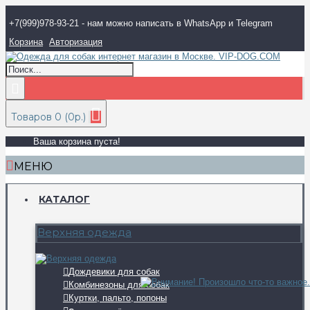
+7(999)978-93-21 - нам можно написать в WhatsApp и Telegram
Корзина
Авторизация
Товаров 0 (0р.)
Ваша корзина пуста!
МЕНЮ
КАТАЛОГ
Верхняя одежда
Дождевики для собак
Комбинезоны для собак
Куртки, пальто, попоны