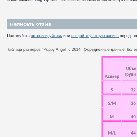
Написать отзыв
Пожалуйста
авторизируйтесь
или
создайте учетную запись
перед те
Таблица размеров "Puppy Angel" с 2014г. (Усредненные данные, бол
Объ
груди
Размер
S
32
S/M
36
M
40
M/L
44