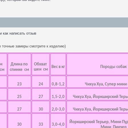
м как написать отзыв
ее точные замеры смотрите к изделию)
ем
Длина по
Обхват
Вес в кг
Породы собак
шеи см
 см
спинке см
23
24
0,8-1,2
Чихуа Хуа, Супер мини
25
27
1,5-2,0
Чихуа Хуа, Йоркширский Терь
27
30
2,0-3,0
Чихуа Хуа, Йоркширский Терь
Йоркширский Терьер, Мини Пу
30
33
3,0-4,0
Мини Пинчер