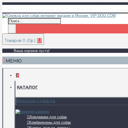
+7(999)978-93-21 - нам можно написать в WhatsApp и Telegram
Корзин
Товаров 0 (0р.)
Ваша корзина пуста!
МЕНЮ
+
КАТАЛОГ
Верхняя одежда
Дождевики для собак
Комбинезоны для собак
Куртки, пальто, попоны