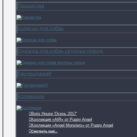
Лакомства
Коляски для собак
Одежда для собак крупных пород
Распродажа!!!
Коллекции
Boris House 'Осень 2017'
Коллекция «AIR» от Puppy Angel
Коллекция «Angel Monsters» от Puppy Angel
Смотреть ещё...