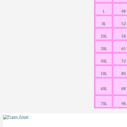
L
48
XL
52
2XL
58
3XL
65
4XL
72
5XL
80
6XL
88
7XL
98