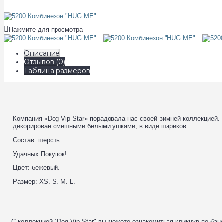
Нажмите для просмотра
Описание
Отзывов (0)
Таблица размеров
Компания «Dog Vip Star» порадовала нас своей зимней коллекцией
декорирован смешными белыми ушками, в виде шариков.
Состав: шерсть.
Удачных Покупок!
Цвет: бежевый.
Размер: XS. S. M. L.
С коллекцией "Dog Vip Star" вы можете ознакомиться кликнув по бан