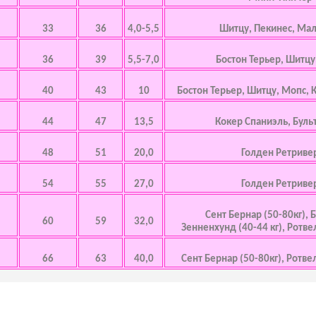
33
36
4,0-5,5
Шитцу, Пекинес, Мал
36
39
5,5-7,0
Бостон Терьер, Шитцу
40
43
10
Бостон Терьер, Шитцу, Мопс, 
44
47
13,5
Кокер Спаниэль, Буль
48
51
20,0
Голден Ретриве
54
55
27,0
Голден Ретриве
Сент Бернар (50-80кг),
60
59
32,0
Зенненхунд (40-44 кг), Ротве
66
63
40,0
Сент Бернар (50-80кг), Ротве