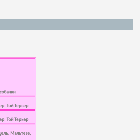
 собачки
ер, Той Терьер
ер, Той Терьер
дель, Мальтезе,