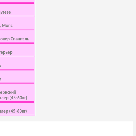
ьтезе
, Мопс
Кокер Спаниэль
терьер
р
р
 Бернский
ллер (45-63кг)
ллер (45-63кг)