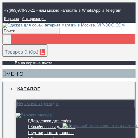
+7(999)978-93-21 - нам можно написать в WhatsApp и Telegram
Корзина
Авторизация
Товаров 0 (0р.)
Ваша корзина пуста!
МЕНЮ
КАТАЛОГ
Верхняя одежда
Дождевики для собак
Комбинезоны для собак
Куртки, пальто, попоны