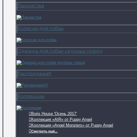
Лакомства
Коляски для собак
Одежда для собак крупных пород
Распродажа!!!
Коллекции
Boris House 'Осень 2017'
Коллекция «AIR» от Puppy Angel
Коллекция «Angel Monsters» от Puppy Angel
Смотреть ещё...