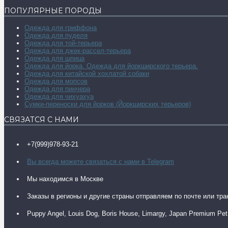
ПОПУЛЯРНЫЕ ПОРОДЫ
Одежда для гриффона
Одежда для пуделя
Одежда для той-терьера
Одежда для джек-рассел-терьера
Одежда для шпица
Одежда для йорка. Одежда для йоркширского терьера.
Одежда для китайской хохлатой собаки
Одежда для мопсов
Одежда для пинчера
Одежда для чихуахуа
Сумки-переноски для йорков (Йоркширских терьеров)
СВЯЗАТСЯ С НАМИ
+7(999)978-93-21
Вы всегда можете связаться с нами в Telegram
Мы находимся в Москве
Заказы в регионы и другие страны отправляем по почте или тр
Puppy Angel, Louis Dog, Boris House, Limargy, Japan Premium Pet