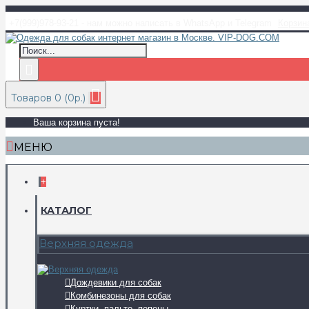
+7(999)978-93-21 - нам можно написать в WhatsApp и Telegram
Корзин
Товаров 0 (0р.)
Ваша корзина пуста!
МЕНЮ
+
КАТАЛОГ
Верхняя одежда
Дождевики для собак
Комбинезоны для собак
Куртки, пальто, попоны