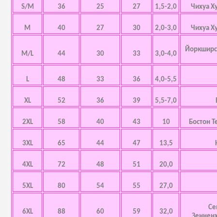
S/M
36
25
27
1,5-2,0
Чихуа Х
M
40
27
30
2,0-3,0
Чихуа Х
Йоркширск
M/L
44
30
33
3,0-4,0
L
48
33
36
4,0-5,5
XL
52
36
39
5,5-7,0
2XL
58
40
43
10
Бостон Т
3XL
65
44
47
13,5
4XL
72
48
51
20,0
5XL
80
54
55
27,0
Се
6XL
88
60
59
32,0
Зенненх