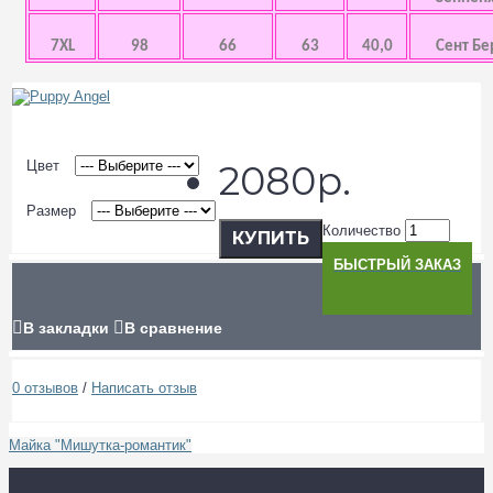
7XL
98
66
63
40,0
Сент Бе
Цвет
2080р.
Размер
Количество
КУПИТЬ
БЫСТРЫЙ ЗАКАЗ
В закладки
В сравнение
0 отзывов
/
Написать отзыв
Майка "Мишутка-романтик"