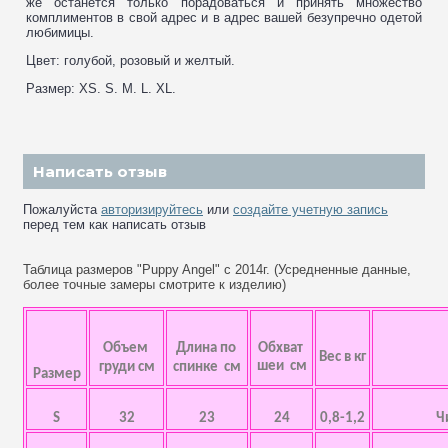
же останется только порадоваться и принять множество
комплиментов в свой адрес и в адрес вашей безупречно одетой
любимицы.
Цвет: голубой, розовый и желтый.
Размер: XS. S. M. L. XL.
Написать отзыв
Пожалуйста
авторизируйтесь
или
создайте учетную запись
перед тем как написать отзыв
Таблица размеров "Puppy Angel" с 2014г. (Усредненные данные,
более точные замеры смотрите к изделию)
Объем
Длина по
Обхват
Вес в кг
шеи см
груди см
спинке см
Размер
S
32
23
24
0,8-1,2
Ч