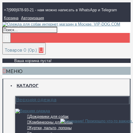
+7(999)978-93-21 - нам можно написать в WhatsApp и Telegram
Корзина
Авторизация
Товаров 0 (0р.)
Ваша корзина пуста!
МЕНЮ
КАТАЛОГ
Верхняя одежда
Дождевики для собак
Комбинезоны для собак
Куртки, пальто, попоны