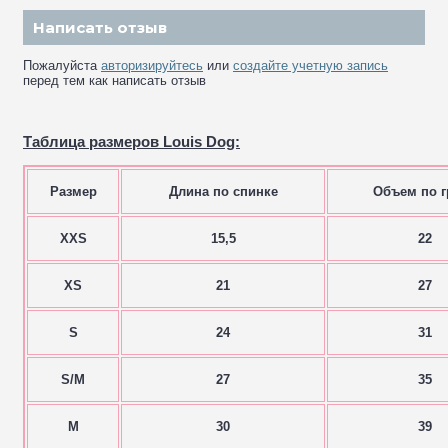
Написать отзыв
Пожалуйста
авторизируйтесь
или
создайте учетную запись
перед тем как написать отзыв
Таблица размеров Louis Dog:
Размер
Длина по спинке
Объем по г
XXS
15,5
22
XS
21
27
S
24
31
S/M
27
35
M
30
39