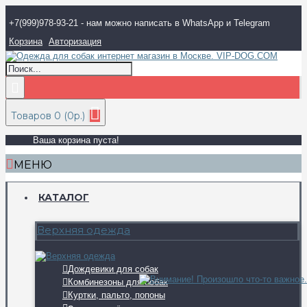
+7(999)978-93-21 - нам можно написать в WhatsApp и Telegram
Корзина
Авторизация
Товаров 0 (0р.)
Ваша корзина пуста!
МЕНЮ
КАТАЛОГ
Верхняя одежда
Дождевики для собак
Комбинезоны для собак
Куртки, пальто, попоны