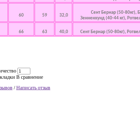
Сент Бернар (50-80кг),
60
59
32,0
Зенненхунд (40-44 кг), Ротве
66
63
40,0
Сент Бернар (50-80кг), Ротве
ичество
акладки
В сравнение
тзывов
/
Написать отзыв