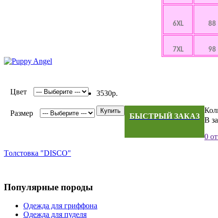
6XL
88
7XL
98
Цвет
3530р.
Кол
Купить
Размер
БЫСТРЫЙ ЗАКАЗ
В з
0 о
Tолстовка "DISCO"
Популярные породы
Одежда для гриффона
Одежда для пуделя