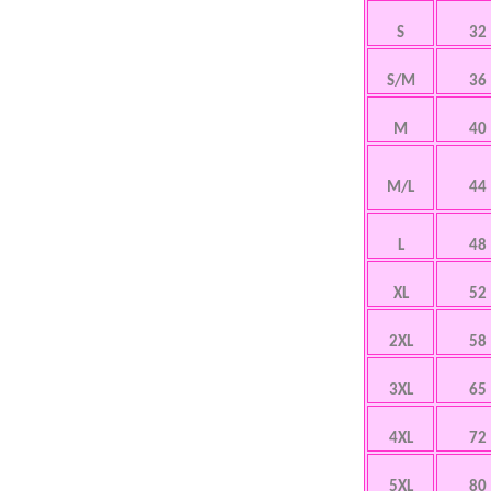
S
32
S/M
36
M
40
M/L
44
L
48
XL
52
2XL
58
3XL
65
4XL
72
5XL
80