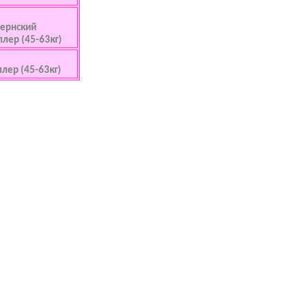
 Бернский
ллер (45-63кг)
ллер (45-63кг)