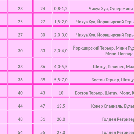
23
24
0,8-1,2
Чихуа Хуа, Супер мини
25
27
1,5-2,0
Чихуа Хуа, Йоркширский Терь
27
30
2,0-3,0
Чихуа Хуа, Йоркширский Терь
Йоркширский Терьер, Мини Пу
30
33
3,0-4,0
Мини Пинчер
33
36
4,0-5,5
Шитцу, Пекинес, Мал
36
39
5,5-7,0
Бостон Терьер, Шитцу
40
43
10
Бостон Терьер, Шитцу, Мопс, 
44
47
13,5
Кокер Спаниэль, Буль
48
51
20,0
Голден Ретриве
54
55
27,0
Голден Ретриве