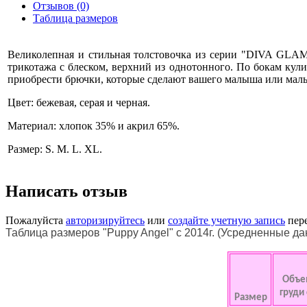
Отзывов (0)
Таблица размеров
Великолепная и стильная толстовочка из серии "DIVA GLA
трикотажа с блеском, верхний из однотонного. По бокам ку
приобрести брючки, которые сделают вашего малыша или мал
Цвет: бежевая, серая и черная.
Материал: хлопок 35% и акрил 65%.
Размер: S. M. L. XL.
Написать отзыв
Пожалуйста
авторизируйтесь
или
создайте учетную запись
пере
Таблица размеров "Puppy Angel" с 2014г. (Усредненные д
Объ
груди
Размер