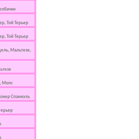
 собачки
ер, Той Терьер
ер, Той Терьер
дель, Мальтезе,
ьтезе
, Мопс
Кокер Спаниэль
терьер
р
р