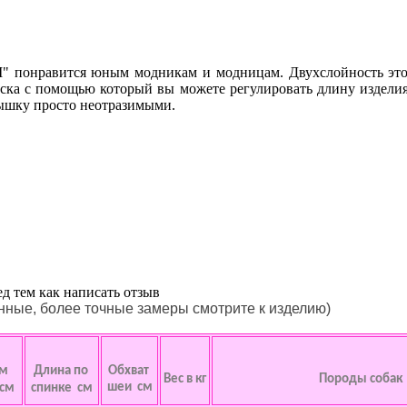
M" понравится юным модникам и модницам. Двухслойность эт
лиска с помощью который вы можете регулировать длину изде
ышку просто неотразимыми.
д тем как написать отзыв
анные, более точные замеры смотрите к изделию)
ем
Длина по
Обхват
Вес в кг
Породы собак
шеи см
 см
спинке см