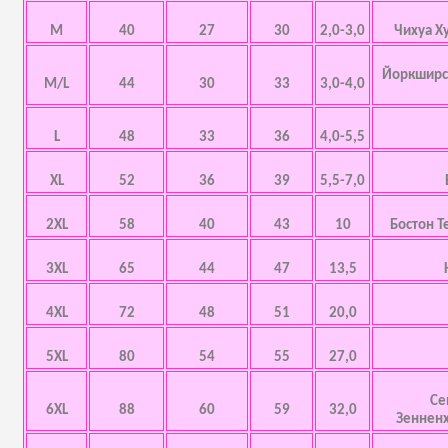
M
40
27
30
2,0-3,0
Чихуа Х
Йоркширск
M/L
44
30
33
3,0-4,0
L
48
33
36
4,0-5,5
XL
52
36
39
5,5-7,0
2XL
58
40
43
10
Бостон Т
3XL
65
44
47
13,5
4XL
72
48
51
20,0
5XL
80
54
55
27,0
Се
6XL
88
60
59
32,0
Зенненх