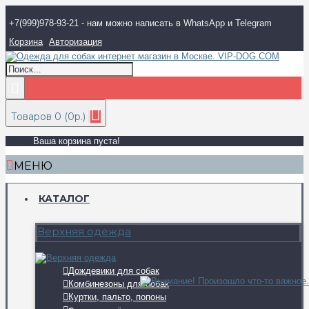
+7(999)978-93-21 - нам можно написать в WhatsApp и Telegram
Корзина
Авторизация
Товаров 0 (0р.)
Ваша корзина пуста!
МЕНЮ
КАТАЛОГ
Верхняя одежда
Дождевики для собак
Комбинезоны для собак
Куртки, пальто, попоны