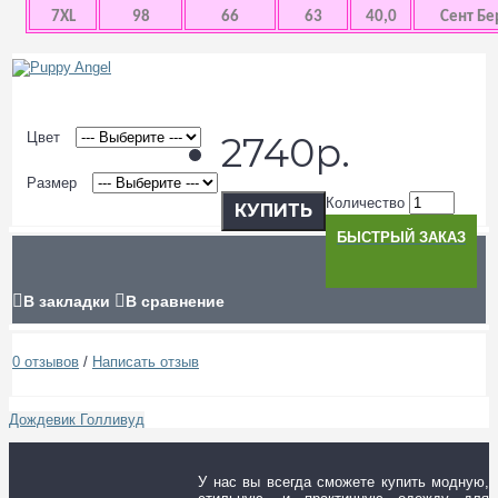
7XL
98
66
63
40,0
Сент Бе
Цвет
2740р.
Размер
Количество
КУПИТЬ
БЫСТРЫЙ ЗАКАЗ
В закладки
В сравнение
0 отзывов
/
Написать отзыв
Дождевик Голливуд
У нас вы всегда сможете купить модную,